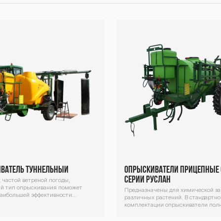
ватель туннельный
Опрыскиватели прицепные 
серии Руслан
 частой ветреной погоды,
й тип опрыскивания поможет
Предназначены для химической з
наибольшей эффективности
различных растений. В стандартно
 агрохимикатов на листву деревьев
комплектации опрыскиватели пол
 2,2 м.
гидрофицированы (возможна пост
с механическим складыванием –