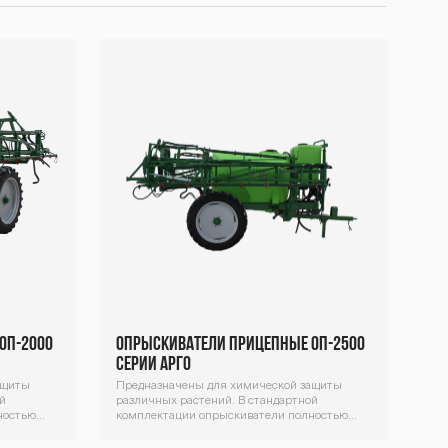
ОП-2000
Опрыскиватели прицепные ОП-2500
серии Арго
ащиты
Предназначены для химической защиты
й
различных растений. В стандартной
ностью
комплектации опрыскиватели полностью
авка машин
гидрофицированы (возможна поставка машин
с механическим складыванием –