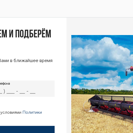
ем и подберём
Вами в ближайшее время
лефона
лефона
с условиями
Политики