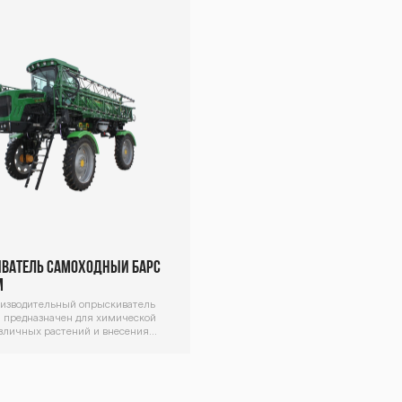
блок
ватель самоходный Барс
М
изводительный опрыскиватель
 предназначен для химической
зличных растений и внесения
неральных удобрений.
вный