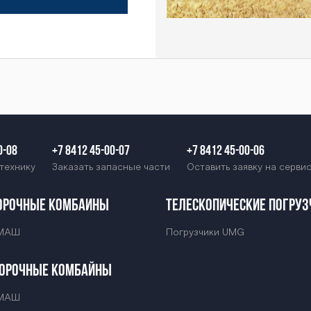
0-08
+7 8412 45-00-07
+7 8412 45-00-06
технику
Заказать запасные части
Оставить заявку на серви
орочные комбайны
Телескопические погруз
МАШ
Погрузчики UMG
орочные комбайны
МАШ