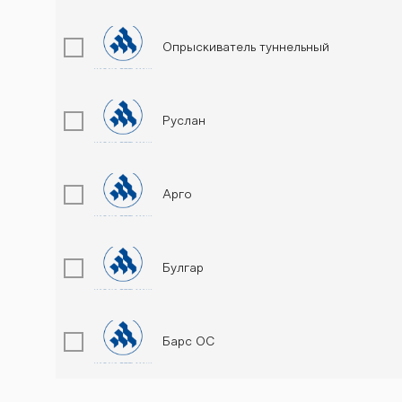
Опрыскиватель туннельный
Руслан
Арго
Булгар
Барс ОС