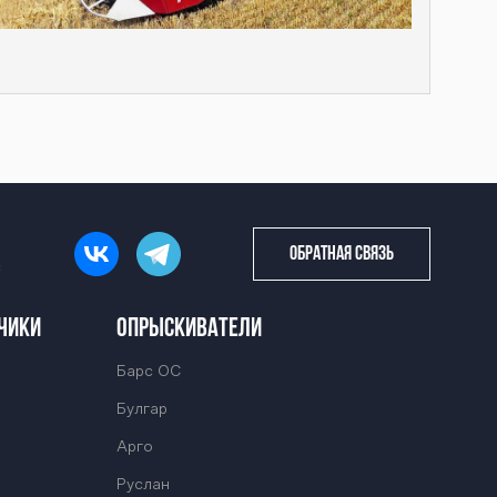
ОБРАТНАЯ СВЯЗЬ
с
чики
Опрыскиватели
Барс ОС
Булгар
Арго
Руслан