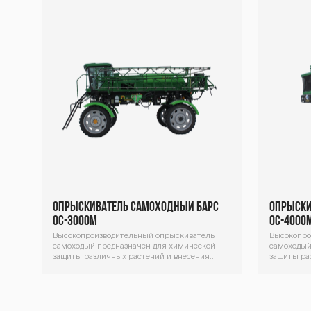
блок
блок
раскладыванием штанги).
Опрыскиватель самоходный Барс
Опрыски
ОС-3000М
ОС-4000
Высокопроизводительный опрыскиватель
Высокопро
самоходый предназначен для химической
самоходый
защиты различных растений и внесения
защиты ра
жидких минеральных удобрений.
жидких ми
Декоративный
Декорати
блок
блок