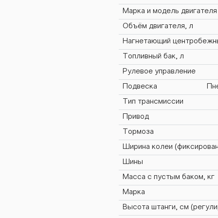
000М
Марка и модель двигателя
Объём двигателя, л
3000
Нагнетающий центробежны
Топливный бак, л
Рулевое управление
Подвеска
Пн
-300
Тип трансмиссии
Привод
Тормоза
Ширина колеи (фиксирован
С-30
Шины
Масса с пустым баком, кг
Марка
Высота штанги, см (регули