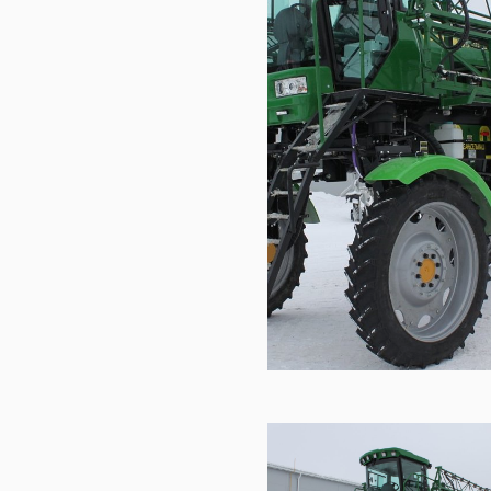
Барс
 Бар
М Ба
0М Б