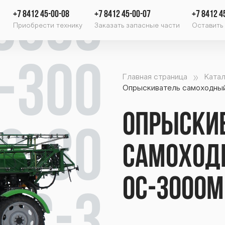
3000
+7 8412 45-00-08
+7 8412 45-00-07
+7 8412 4
Приобрести технику
Заказать запасные части
Оставить 
-300
Главная страница
Катал
Опрыскиватель самоходны
Опрыски
С-30
самоход
ОС-3000М