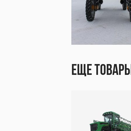
С-30
ОС-3
 ОС-
Еще товар
рс О