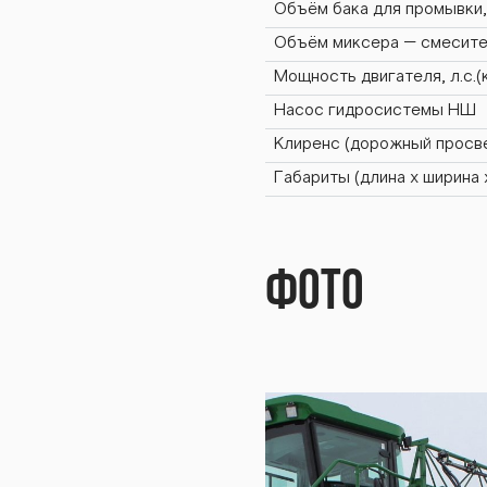
Объём бака для промывки,
ОС-3
Объём миксера – смесите
Мощность двигателя, л.с.(
Насос гидросистемы НШ
Клиренс (дорожный просве
 ОС-
Габариты (длина х ширина 
Фото
рс О