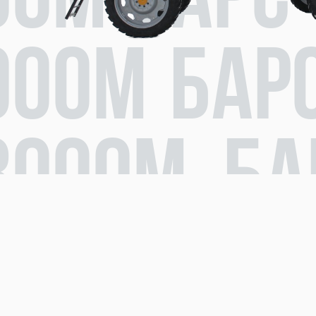
00М Барс 
000М Барс
3000М Ба
С-3000М 