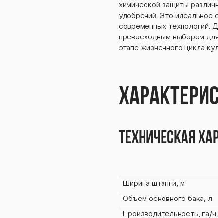
 Бар
химической защиты различн
удобрений. Это идеальное 
современных технологий. Д
превосходным выбором для 
этапе жизненного цикла ку
М Ба
Характери
0М Б
Техническая ха
Ширина штанги, м
Объём основного бака, л
Производительность, га/ч