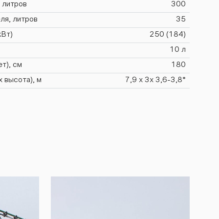
 литров
300
ля, литров
35
кВт)
250 (184)
10 л
т), см
180
х высота), м
7,9 х 3х 3,6-3,8*