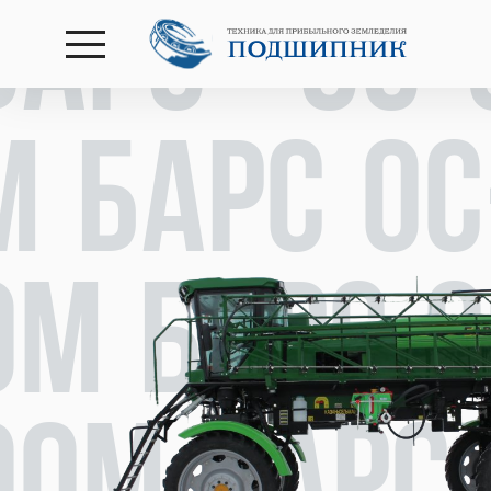
Барс ОС-
открыть
меню
М Барс ОС
0М Барс О