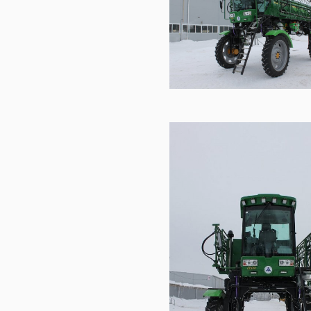
000М
3000
-300