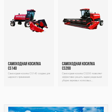
Самоходная косилка
Самоходная косилка
CS140
CS200
Самоходная косилка СS140 создана для
Самоходная косилка CS200 позволяет
широкого применения.
эффективно решать задачи раздельной
уборки зерновых колосовых,
зернобобовых, крупяных культур, а
также заготовки кормов из трав.
Декоративный
Декоративный
блок
блок