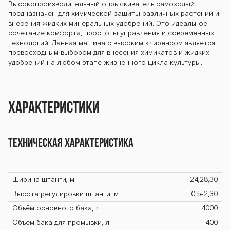
BARS OS-4000
Высокопроизводительный опрыскиватель самоходый
предназначен для химической защиты различных растений и
внесения жидких минеральных удобрений. Это идеальное
сочетание комфорта, простоты управления и современных
М BARS OS-400
технологий. Данная машина c высоким клиренсом является
превосходным выбором для внесения химикатов и жидких
удобрений на любом этапе жизненного цикла культуры.
0М BARS OS-40
Характеристики
00М BARS OS-4
Техническая характеристика
000М BARS OS-
Ширина штанги, м
24,28,30
Высота регулировки штанги, м
0,5-2,30
4000М BARS O
Объём основного бака, л
4000
Объём бака для промывки, л
400