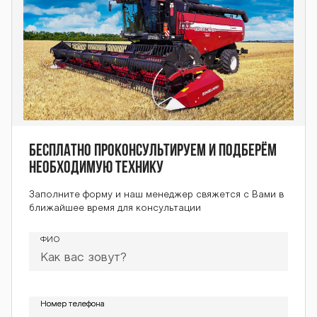
BARS OS-4000
М BARS OS-400
0М BARS OS-40
Бесплатно проконсультируем и подберём
00М BARS OS-4
необходимую технику
Заполните форму и наш менеджер свяжется с Вами в
ближайшее время для консультации
000М BARS OS-
ФИО
4000М BARS O
Номер телефона
Номер телефона