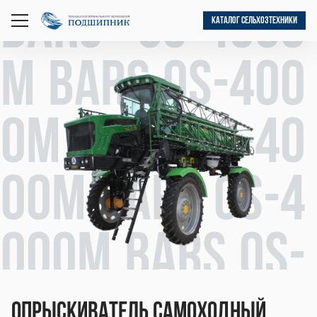
BARS OS-4000
КАТАЛОГ СЕЛЬХОЗТЕХНИКИ
открыть
меню
М BARS OS-400
0М BARS OS-40
00М BARS OS-4
000М BARS OS-
Опрыскиватель самоходный