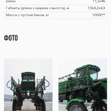
BARS OS-4000
Шины
11,2х46
Габаиты (длина х ширина х высота), м
7,9х3,2х4,3
Масса с пустым баком, кг
10000**
М BARS OS-400
Фото
0М BARS OS-40
00М BARS OS-4
000М BARS OS-
4000М BARS O