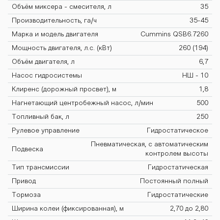
Объём миксера - смесителя, л
35
S-4000М BARS
Производительность, га/ч
35-45
Марка и модель двигателя
Cummins QSB6.7260
Мощность двигателя, л.с. (кВт)
260 (194)
OS-4000М BAR
Объём двигателя, л
6,7
Насос гидросистемы
НШ - 10
Клиренс (дорожный просвет), м
1,8
S OS-4000М BA
Нагнетающий центробежный насос, л/мин
500
Топливный бак, л
250
Рулевое управление
Гидростатическое
RS OS-4000М B
Пневматическая, с автоматическим
Подвеска
контролем высоты
Тип трансмиссии
Гидростатическая
ARS OS-4000М
Привод
Постоянный полный
Тормоза
Гидростатические
Ширина колеи (фиксированная), м
2,70 до 2,80