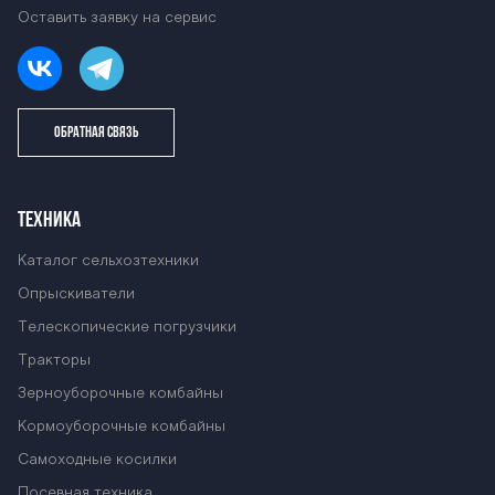
BARS OS-4000
Оставить заявку на сервис
М BARS OS-400
ОБРАТНАЯ СВЯЗЬ
0М BARS OS-40
ТЕХНИКА
00М BARS OS-4
Каталог сельхозтехники
Опрыскиватели
Телескопические погрузчики
000М BARS OS-
Тракторы
Зерноуборочные комбайны
4000М BARS O
Кормоуборочные комбайны
Самоходные косилки
Посевная техника