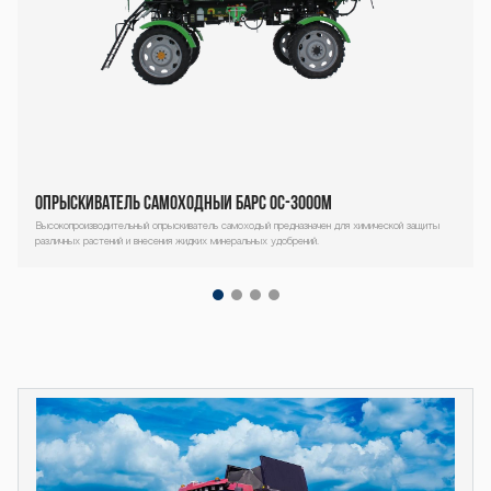
S-4000М BARS
OS-4000М BAR
Опрыскиватель самоходный Барс ОС-3000М
S OS-4000М BA
Высокопроизводительный опрыскиватель самоходый предназначен для химической защиты
различных растений и внесения жидких минеральных удобрений.
Декоративный
RS OS-4000М B
блок
ARS OS-4000М