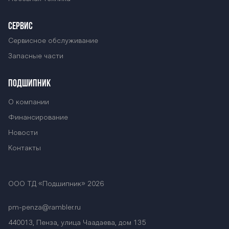
S-4000М BARS
СЕРВИС
Сервисное обслуживание
OS-4000М BAR
Запасные части
ПОДШИПНИК
S OS-4000М BA
О компании
Финансирование
Новости
RS OS-4000М B
Контакты
ARS OS-4000М
ООО ТД «Подшипник» 2026
pm-penza@rambler.ru
440013, Пенза, улица Чаадаева, дом 135