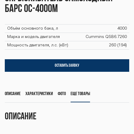
4000М BARS O
Барс ОС-4000М
S-4000М BARS
Объём основного бака, л
4000
Марка и модель двигателя
Cummins QSB6.7260
OS-4000М BAR
Мощность двигателя, л.с. (кВт)
260 (194)
S OS-4000М BA
ОСТАВИТЬ ЗАЯВКУ
RS OS-4000М B
Описание
Характеристики
Фото
Еще товары
ARS OS-4000М
Описание