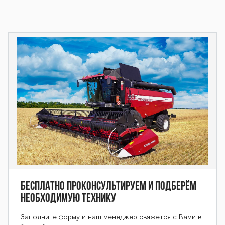
Барс ОС-2500
М Барс ОС-250
0М Барс ОС-25
00М Барс ОС-2
500М Барс ОС-
Бесплатно проконсультируем и подберём
необходимую технику
2500М Барс О
Заполните форму и наш менеджер свяжется с Вами в