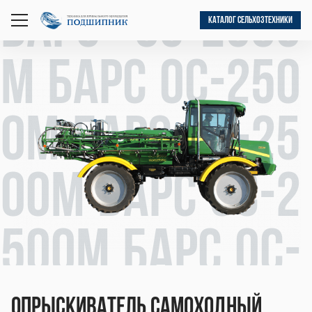
Барс ОС-2500
КАТАЛОГ СЕЛЬХОЗТЕХНИКИ
открыть
меню
М Барс ОС-250
0М Барс ОС-25
00М Барс ОС-2
500М Барс ОС-
Опрыскиватель самоходный