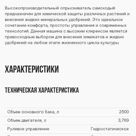
Барс ОС-2500
Высокопроизводительный опрыскиватель самоходый
предназначен для химической защиты различных растений и
внесения жидких минеральных удобрений. Это идеальное
М Барс ОС-250
сочетание комфорта, простоты управления и современных
технологий. Данная машина c высоким клиренсом является
превосходным выбором для внесения химикатов и жидких
удобрений на любом этапе жизненного цикла культуры.
0М Барс ОС-25
Характеристики
00М Барс ОС-2
Техническая характеристика
500М Барс ОС-
Объем основного бака, л
2500
Объем двигателя, л
3,769
2500М Барс О
Рулевое управление
Гидростатическое