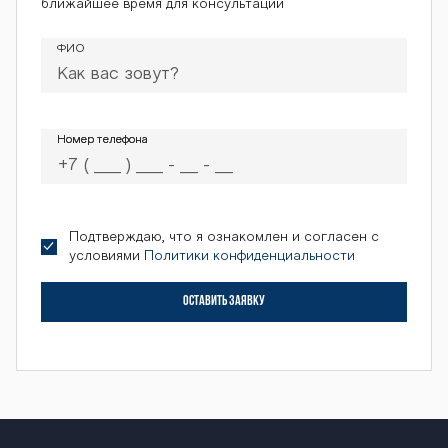
ближайшее время для консультации
С-2500М Барс
ФИО
ОС-2500М Бар
Номер телефона
Номер телефона
с ОС-2500М Ба
Подтверждаю, что я ознакомлен и согласен с
условиями
Политики конфиденциальности
рс ОС-2500М Б
ОСТАВИТЬ ЗАЯВКУ
арс ОС-2500М