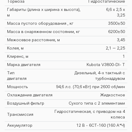
Тормоза
Гидростатические
Габариты (длина х ширина х высота),
6,6 х 2,5 х
С-2500М Барс
м
3,25
Масса пустого оборудования , кг
3500±50
Масса в снаряженном состоянии, кг
6200±50
ОС-2500М Бар
Межосевое расстояние, м
3,45
Колея, м
2,1 – 2,25
Клиренс, м
1
с ОС-2500М Ба
Марка двигателя
Kubota V3800-DI- T
Тип
Дизельный, 4-х тактный с
двигателя
турбонаддувом
рс ОС-2500М Б
Мощность
94,6 л.с. (70,6 кВт) при 2600 об/мин
Охлаждение двигателя
Жидкостное
Воздушный фильтр
Сухого типа с 2 элементами
арс ОС-2500М
Гидростатическая, с приводом на 4
Трансмиссия
колеса
Аккумулятор
12 В - 6СТ-160 (160 А*Ч)