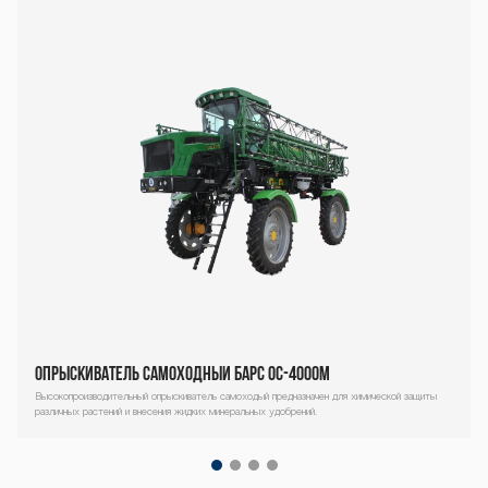
С-2500М Барс
ОС-2500М Бар
с ОС-2500М Ба
рс ОС-2500М Б
Опрыскиватель самоходный Барс ОС-4000М
арс ОС-2500М
Высокопроизводительный опрыскиватель самоходый предназначен для химической защиты
различных растений и внесения жидких минеральных удобрений.
Декоративный
блок