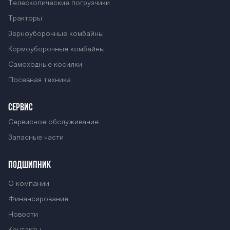
Телескопические погрузчики
С-2500М Барс
Тракторы
Зерноуборочные комбайны
Кормоуборочные комбайны
ОС-2500М Бар
Самоходные косилки
Посевная техника
с ОС-2500М Ба
СЕРВИС
Сервисное обслуживание
рс ОС-2500М Б
Запасные части
ПОДШИПНИК
арс ОС-2500М
О компании
Финансирование
Новости