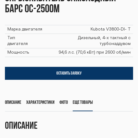
2500М Барс О
Барс ОС-2500М
С-2500М Барс
Марка двигателя
Kubota V3800-DI- T
Тип
Дизельный, 4-х тактный с
ОС-2500М Бар
двигателя
турбонаддувом
Мощность
94,6 л.с. (70,6 кВт) при 2600 об/мин
с ОС-2500М Ба
ОСТАВИТЬ ЗАЯВКУ
рс ОС-2500М Б
Описание
Характеристики
Фото
Еще товары
арс ОС-2500М
Описание