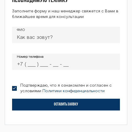
необходимую технику
ОП-2000 ОП-20
Заполните форму и наш менеджер свяжется с Вами в
ближайшее время для консультации
ФИО
00 ОП-2000 ОП
-2000 ОП-2000
Номер телефона
Номер телефона
ОП-2000 ОП-20
Подтверждаю, что я ознакомлен и согласен с
условиями
Политики конфиденциальности
00 ОП-2000 ОП
ОСТАВИТЬ ЗАЯВКУ