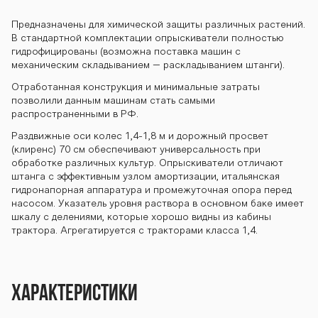
-2000 ОП-2000
Предназначены для химической защиты различных растений.
В стандартной комплектации опрыскиватели полностью
гидрофицированы (возможна поставка машин с
ОП-2000 ОП-20
механическим складыванием – раскладыванием штанги).
Отработанная конструкция и минимальные затраты
позволили данным машинам стать самыми
распространенными в РФ.
00 ОП-2000 ОП
Раздвижные оси колес 1,4-1,8 м и дорожный просвет
(клиренс) 70 см обеспечивают универсальность при
обработке различных культур. Опрыскиватели отличают
-2000 ОП-2000
штанга с эффективным узлом амортизации, итальянская
гидронапорная аппаратура и промежуточная опора перед
насосом. Указатель уровня раствора в основном баке имеет
шкалу с делениями, которые хорошо видны из кабины
ОП-2000 ОП-20
трактора. Агрегатируется с тракторами класса 1,4.
00 ОП-2000 ОП
Характеристики