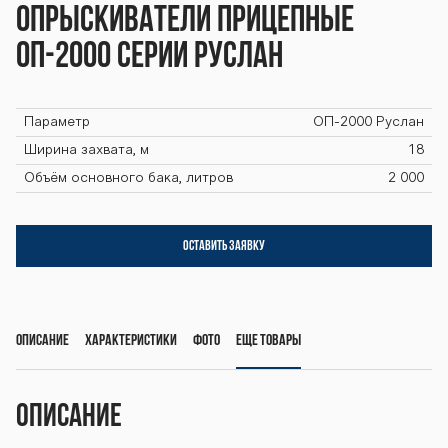
-2000 ОП-2000
Опрыскиватели прицепные
ОП-2000 ОП-20
ОП-2000 серии Руслан
Параметр
ОП-2000 Руслан
00 ОП-2000 ОП
Ширина захвата, м
18
Объём основного бака, литров
2 000
-2000 ОП-2000
ОСТАВИТЬ ЗАЯВКУ
ОП-2000 ОП-20
Описание
Характеристики
Фото
Еще товары
00 ОП-2000 ОП
Описание