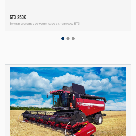
254К BTZ-254К
БТЗ-253К
Золотая середина в сегменте колесных тракторов БТЗ
BTZ-254К BTZ-
Декоративный
блок
254К BTZ-254К
BTZ-254К BTZ-
254К BTZ-254К