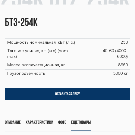
254К BTZ-254К
BTZ-254К BTZ-
БТЗ-254К
254К BTZ-254К
Мощность номинальная, кВт (л.с.)
250
Тяговое усилие, кН (кгс) (nom-
40-60 (4000-
max)
6000)
BTZ-254К BTZ-
Масса эксплуатационная, кг
8660
Грузоподъемность
5000 кг
254К BTZ-254К
ОСТАВИТЬ ЗАЯВКУ
BTZ-254К BTZ-
Описание
Характеристики
Фото
Еще товары