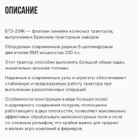
254К BTZ-254К
Описание
BTZ-254К BTZ-
БТЗ-254К — флагман линейки колесных тракторов,
выпускаемых Брянским тракторным заводом.
Оборудован современным рядным 6-циллиндровым
254К BTZ-254К
двигателем ЯМЗ мощностью 250 л.с.
Этот трактор способен выполнять большой объем задач,
значительно экономя топливо.
BTZ-254К BTZ-
Надежные и современные узлы и агрегаты обеспечивают
стабильную и предсказуемую работу трактора при
выполнении разноплановых операций.
Особенности конструкции в виде больших колес
254К BTZ-254К
и шарнирного соединения полурам, полноценно
работающего в двух плоскостях, позволяют максимально
эффективно обрабатывать мелкоконтурные поля и поля
со сложным рельефом, что крайне важно для средних
BTZ-254К BTZ-
и мелких агро-компаний и фермеров.