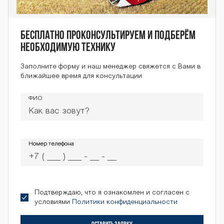
BTZ-254К BTZ-
254К BTZ-254К
Бесплатно проконсультируем и подберём
необходимую технику
Заполните форму и наш менеджер свяжется с Вами в
BTZ-254К BTZ-
ближайшее время для консультации
ФИО
254К BTZ-254К
Номер телефона
Номер телефона
BTZ-254К BTZ-
Подтверждаю, что я ознакомлен и согласен с
254К BTZ-254К
условиями
Политики конфиденциальности