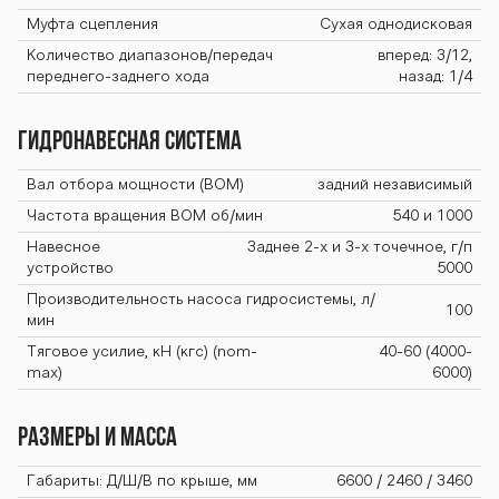
BTZ-254К BTZ-
Муфта сцепления
Сухая однодисковая
Количество диапазонов/передач
вперед: 3/12,
переднего-заднего хода
назад: 1/4
254К BTZ-254К
Гидронавесная система
BTZ-254К BTZ-
Вал отбора мощности (ВОМ)
задний независимый
Частота вращения ВОМ об/мин
540 и 1000
Навесное
Заднее 2-х и 3-х точечное, г/п
254К BTZ-254К
устройство
5000
Производительность насоса гидросистемы, л/
100
мин
Тяговое усилие, кН (кгс) (nom-
40-60 (4000-
BTZ-254К BTZ-
max)
6000)
Размеры и масса
254К BTZ-254К
Габариты: Д/Ш/В по крыше, мм
6600 / 2460 / 3460