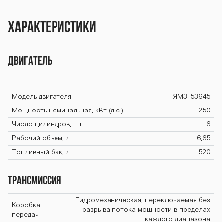
254К BTZ-254К
Характеристики
BTZ-254К BTZ-
Двигатель
Модель двигателя
ЯМЗ-53645
254К BTZ-254К
Мощность номинальная, кВт (л.с.)
250
Число цилиндров, шт.
6
Рабочий объем, л.
6,65
BTZ-254К BTZ-
Топливный бак, л.
520
Трансмиссия
254К BTZ-254К
Гидромеханическая, переключаемая без
Коробка
разрыва потока мощности в пределах
передач
каждого диапазона