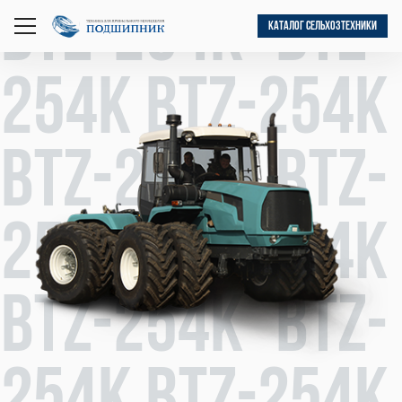
BTZ-254К BTZ-
КАТАЛОГ СЕЛЬХОЗТЕХНИКИ
открыть
меню
254К BTZ-254К
BTZ-254К BTZ-
254К BTZ-254К
BTZ-254К BTZ-