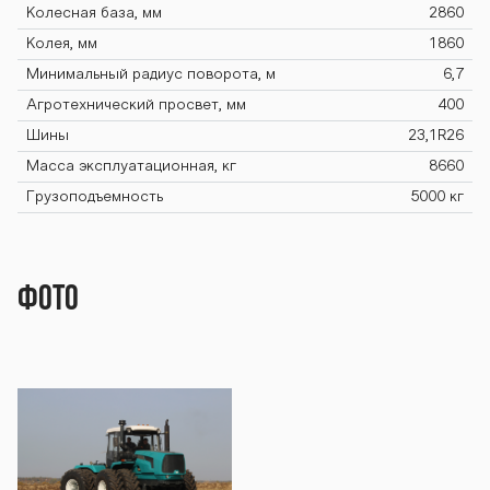
Колесная база, мм
2860
BTZ-254К BTZ-
Колея, мм
1860
Минимальный радиус поворота, м
6,7
Агротехнический просвет, мм
400
254К BTZ-254К
Шины
23,1R26
Масса эксплуатационная, кг
8660
Грузоподъемность
5000 кг
BTZ-254К BTZ-
Фото
254К BTZ-254К
BTZ-254К BTZ-