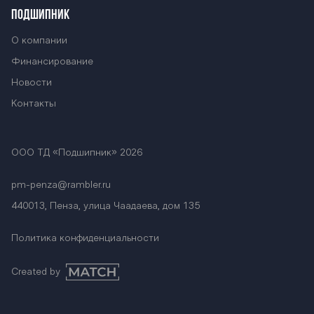
254К BTZ-254К
ПОДШИПНИК
О компании
Финансирование
BTZ-254К BTZ-
Новости
Контакты
254К BTZ-254К
ООО ТД «Подшипник» 2026
BTZ-254К BTZ-
pm-penza@rambler.ru
440013, Пенза, улица Чаадаева, дом 135
Политика конфиденциальности
254К BTZ-254К
Created by