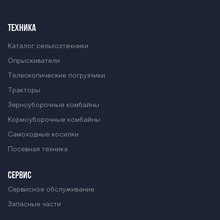
254К BTZ-254К
ТЕХНИКА
BTZ-254К BTZ-
Каталог сельхозтехники
Опрыскиватели
254К BTZ-254К
Телескопические погрузчики
Тракторы
Зерноуборочные комбайны
BTZ-254К BTZ-
Кормоуборочные комбайны
Самоходные косилки
254К BTZ-254К
Посевная техника
СЕРВИС
BTZ-254К BTZ-
Сервисное обслуживание
Запасные части