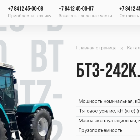
20 B
+7 8412 45-00-08
+7 8412 45-00-07
+7 8412 4
Приобрести технику
Заказать запасные части
Оставить 
0 BT
Главная страница
Катал
БТЗ-242К
 BTZ-
Мощность номинальная, кВт
Тяговое усилие, кН (кгс) 
Масса эксплуатационная, 
Грузоподъемность