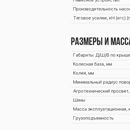
Навесное устройство
-242
Производительность насо
Тяговое усилие, кН (кгс) 
Размеры и масс
242К.
Габариты: Д/Ш/В по крыше
Колесная база, мм
Колея, мм
2К.2
Минимальный радиус повор
Агротехнический просвет,
Шины
Масса эксплуатационная, 
Грузоподъемность