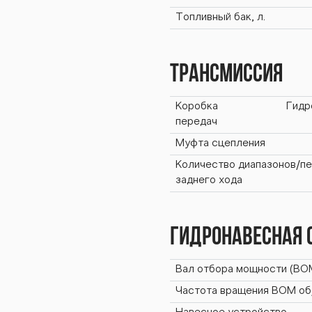
0 BT
Топливный бак, л.
 BTZ-
Трансмиссия
Коробка
Гидр
передач
TZ-2
Муфта сцепления
Количество диапазонов/п
заднего хода
Гидронавесная 
Z-24
Вал отбора мощности (ВО
Частота вращения ВОМ об