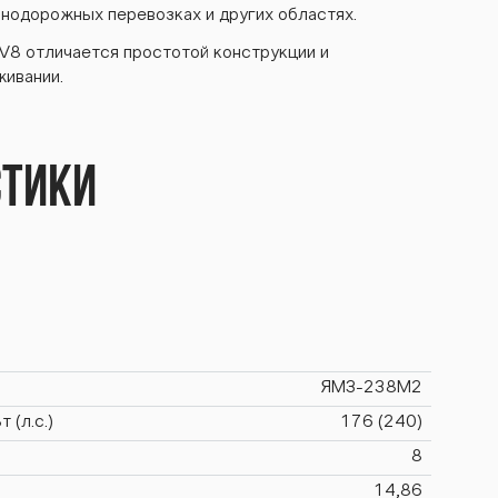
знодорожных перевозках и других областях.
V8 отличается простотой конструкции и
ивании.
стики
ЯМЗ-238М2
 (л.с.)
176 (240)
8
14,86