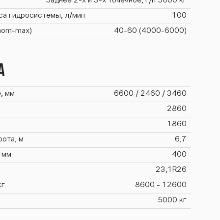
Заднее 2-х и 3-х точечное, г/п 5000 кг
са гидросистемы, л/мин
100
(nom-max)
40-60 (4000-6000)
а
, мм
6600 / 2460 / 3460
2860
1860
ота, м
6,7
 мм
400
23,1R26
кг
8600 - 12600
5000 кг