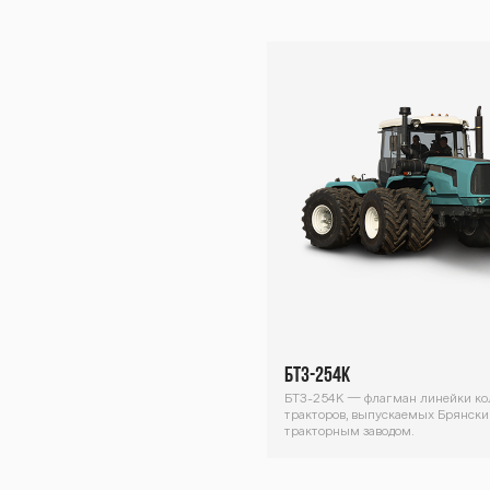
TZ-2
Z-24
-242
БТЗ-254К
БТЗ-254К — флагман линейки к
тракторов, выпускаемых Брянск
тракторным заводом.
Декоративный