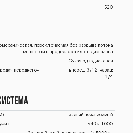
520
омеханическая, переключаемая без разрыва потока
мощности в пределах каждого диапазона
Сухая однодисковая
ередач переднего-
вперед: 3/12, назад:
1/4
система
М)
задний независимый
/мин
540 и 1000