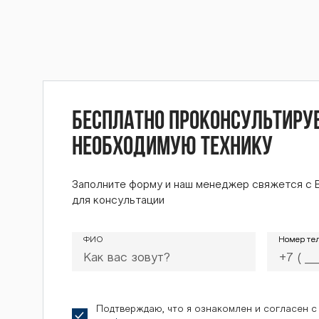
К.20 BTZ-
20 BTZ-24
Бесплатно проконсультиру
необходимую технику
0 BTZ-242
Заполните форму и наш менеджер свяжется с 
для консультации
ФИО
Номер те
Номер те
BTZ-242К.
Подтверждаю, что я ознакомлен и согласен 