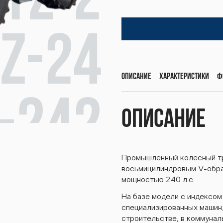
TZ-2
Z-24
Описание
Характеристики
Ф
-242
Описание
Промышленный колесный т
242К.
восьмицилиндровым V-обр
мощностью 240 л.с.
На базе модели с индексо
специализированных машин,
строительстве, в коммунал