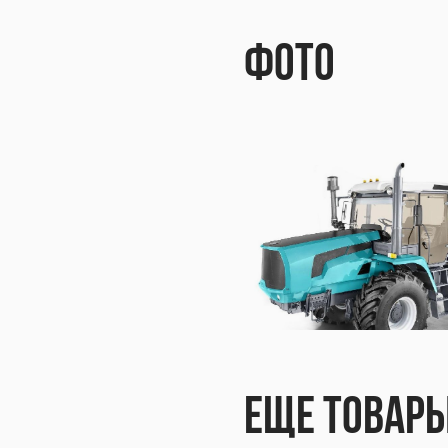
К.20
Фото
20 B
0 BT
 BTZ-
Еще товар