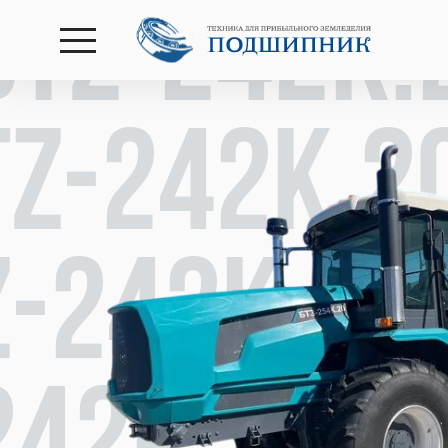
BTZ-242К.
открыть
меню
TZ-242К.2
Z-242К.20