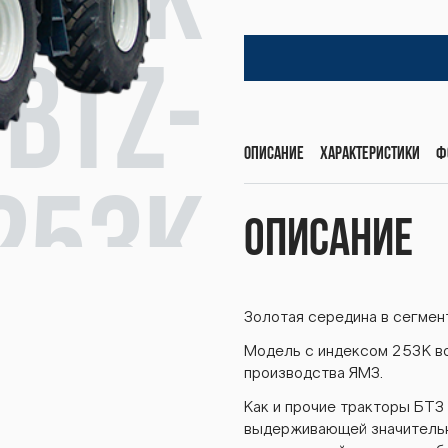
253К
BTZ-
Описание
Характеристики
Ф
253К
Описание
Золотая середина в сегмен
BTZ-
Модель с индексом 253К 
производства ЯМЗ.
Как и прочие тракторы БТЗ
выдерживающей значительн