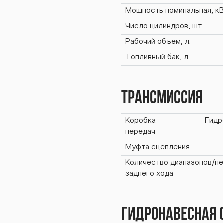
BTZ-
Мощность номинальная, кВт
Число цилиндров, шт.
253К
Рабочий объем, л.
Топливный бак, л.
Трансмиссия
BTZ-
Коробка
Гидр
передач
Муфта сцепления
Количество диапазонов/п
253К
заднего хода
Гидронавесная 