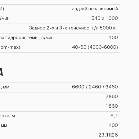
М)
задний независимый
/мин
540 и 1000
Заднее 2-х и 3-х точечное, г/п 5000 кг
са гидросистемы, л/мин
100
(nom-max)
40-60 (4000-6000)
а
, мм
6600 / 2460 / 3460
2860
1860
ота, м
6,7
 мм
400
23,1R26