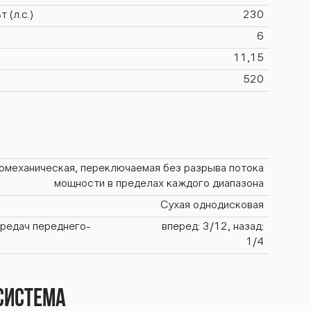
 (л.с.)
230
6
11,15
520
омеханическая, переключаемая без разрыва потока
мощности в пределах каждого диапазона
Сухая однодисковая
ередач переднего-
вперед: 3/12, назад:
1/4
система