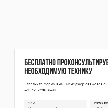
BTZ-253К 
253К BTZ-
BTZ-253К 
Бесплатно проконсультиру
необходимую технику
253К BTZ-
Заполните форму и наш менеджер свяжется с 
для консультации
ФИО
Номер те
Номер те