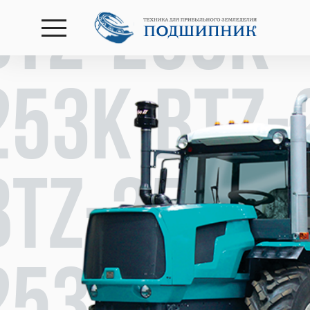
BTZ-253К 
открыть
меню
253К BTZ-
BTZ-253К 