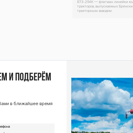
BTZ-
БТЗ-254К — флагман линейки к
тракторов, выпускаемых Брянск
тракторным заводом.
Декоративный
253К
блок
BTZ-
ем и подберём
253К
Вами в ближайшее время
лефона
лефона