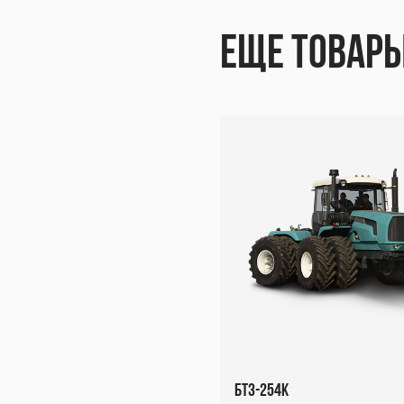
253К
Еще товар
BTZ-
253К
БТЗ-254К