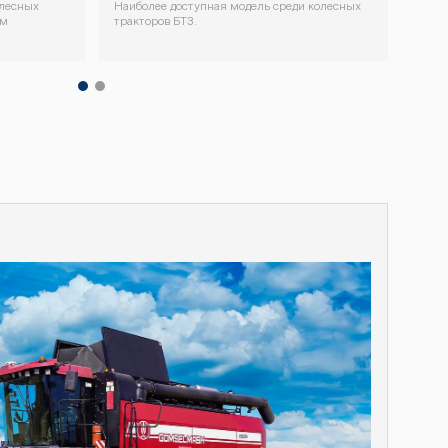
олесных
Наиболее доступная модель среди колесных
Пром
им
тракторов БТЗ.
двиг
Декоративный
Декор
блок
блок