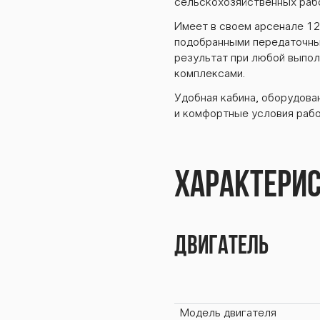
сельскохозяйственных раб
253К
Имеет в своем арсенале 1
подобранными передаточны
результат при любой выпол
комплексами.
BTZ-
Удобная кабина, оборудова
и комфортные условия рабо
Характери
253К
Двигатель
Модель двигателя