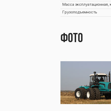
253К
Масса эксплуатационная, 
Грузоподъемность
BTZ-
Фото
253К
BTZ-