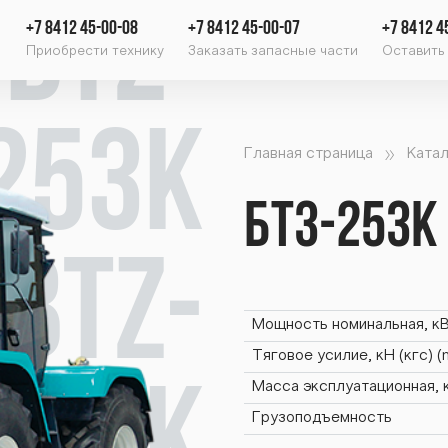
BTZ-
+7 8412 45-00-08
+7 8412 45-00-07
+7 8412 4
Приобрести технику
Заказать запасные части
Оставить 
253К
Главная страница
Катал
БТЗ-253К
BTZ-
Мощность номинальная, кВт
Тяговое усилие, кН (кгс) 
Масса эксплуатационная, 
Грузоподъемность