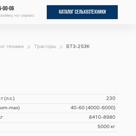
5-00-06
КАТАЛОГ СЕЛЬХОЗТЕХНИКИ
заявку на сервис
ог техники
Тракторы
БТЗ-253К
 (л.с.)
230
(nom-max)
40-60 (4000-6000)
кг
8410-8980
5000 кг