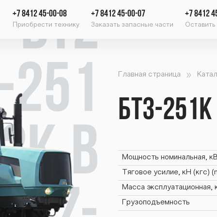
/ BTZ
+7 8412 45-00-08
+7 8412 45-00-07
+7 8412 4
Приобрести технику
Заказать запасные части
Оставить 
-251
Главная страница
Катал
БТЗ-251К
52К B
Мощность номинальная, кВт
Тяговое усилие, кН (кгс) 
Масса эксплуатационная, 
Грузоподъемность