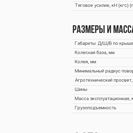
BTZ-
Тяговое усилие, кН (кгс) 
Размеры и масс
Z-25
Габариты: Д/Ш/В по крыше
Колесная база, мм
Колея, мм
Минимальный радиус повор
1К /
Агротехнический просвет,
Шины
Масса эксплуатационная, 
Грузоподъемность