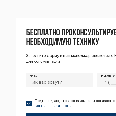
251К / BT
2К BTZ-25
Бесплатно проконсультиру
необходимую технику
Заполните форму и наш менеджер свяжется с 
BTZ-252К 
для консультации
ФИО
Номер те
Номер те
251К / BT
Подтверждаю, что я ознакомлен и согласен 
конфиденциальности