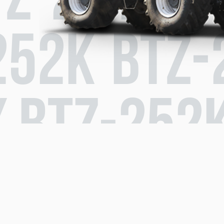
TZ-251К /
252К BTZ-
/ BTZ-252
-251К / B