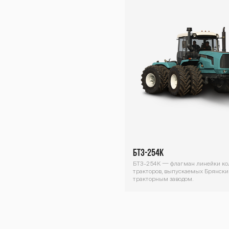
Z-25
1К /
BTZ-
БТЗ-254К
БТЗ-254К — флагман линейки к
тракторов, выпускаемых Брянск
тракторным заводом.
Декоративный
блок