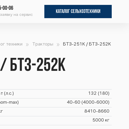
5-00-06
КАТАЛОГ СЕЛЬХОЗТЕХНИКИ
заявку на сервис
ог техники
Тракторы
БТЗ-251К / БТЗ-252К
 / БТЗ-252К
 (л.с.)
132 (180)
(nom-max)
40-60 (4000-6000)
кг
8410-8660
5000 кг