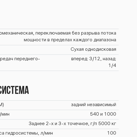
омеханическая, переключаемая без разрыва потока
мощности в пределах каждого диапазона
Сухая однодисковая
ередач переднего-
вперед: 3/12, назад:
1/4
система
М)
задний независимый
/мин
540 и 1000
Заднее 2-х и 3-х точечное, г/п 5000 кг
са гидросистемы, л/мин
100