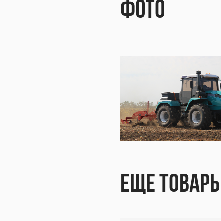
BTZ-
Фото
Z-25
1К /
BTZ-
Еще товар