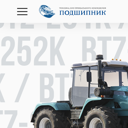
BTZ-251К 
открыть
меню
-252К BTZ
К / BTZ-2