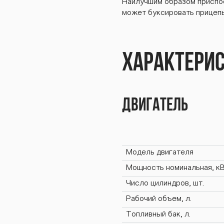
Наилучшим образом приспо
1К /
может буксировать прицепы
Характери
BTZ-
Двигатель
Z-25
Модель двигателя
Мощность номинальная, кВт
Число цилиндров, шт.
Рабочий объем, л.
Топливный бак, л.