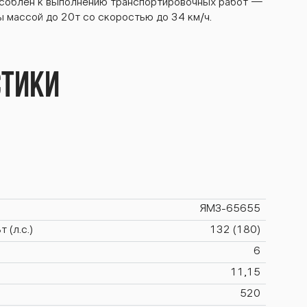
соблен к выполнению транспортировочных работ —
 массой до 20т со скоростью до 34 км/ч.
стики
ЯМЗ-65655
 (л.с.)
132 (180)
6
11,15
520