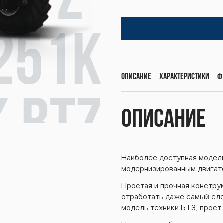
 BTZ-
251К
Описание
Характеристики
Ф
К BTZ
Описание
Наиболее доступная модел
TZ-25
модернизированным двигат
Простая и прочная констру
отработать даже самый сло
модель техники БТЗ, прост