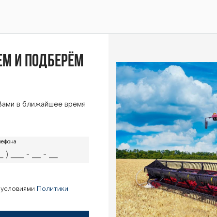
Z-25
1К /
ем и подберём
Вами в ближайшее время
BTZ-
лефона
лефона
Z-25
с условиями
Политики