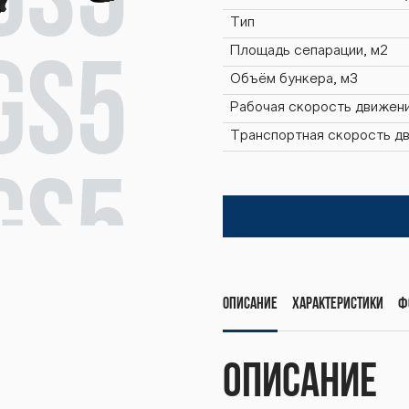
gs5
Тип
Площадь сепарации, м2
gs5
Объём бункера, м3
Рабочая скорость движени
Транспортная скорость дв
gs5
gs5
Описание
Характеристики
Ф
Описание