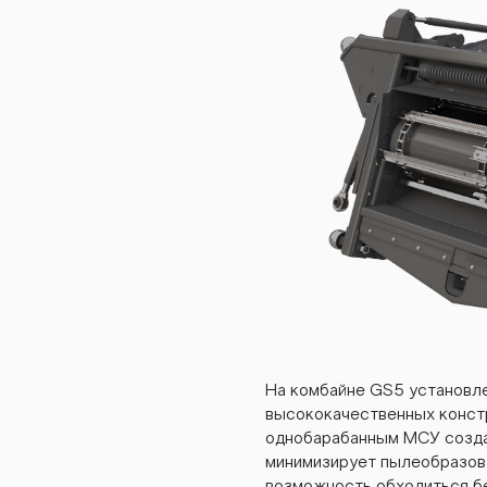
gs5
gs5
gs5
gs5
На комбайне GS5 установле
высококачественных констр
однобарабанным МСУ созда
минимизирует пылеобразова