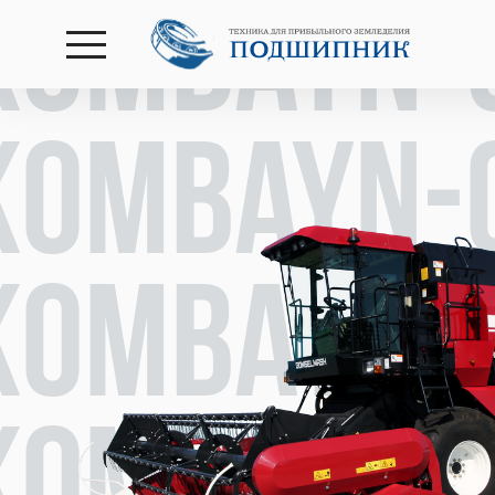
kombayn-
открыть
меню
kombayn-
kombayn-