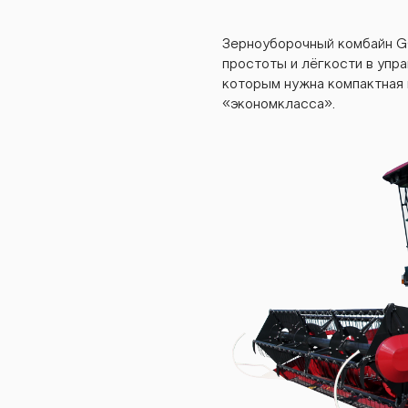
gs5
Зерноуборочный комбайн 
простоты и лёгкости в упр
которым нужна компактная 
«экономкласса».
gs5
gs5