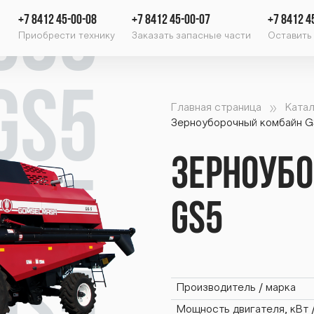
gs5
+7 8412 45-00-08
+7 8412 45-00-07
+7 8412 4
Приобрести технику
Заказать запасные части
Оставить 
gs5
Главная страница
Катал
Зерноуборочный комбайн 
Зерноуб
gs5
GS5
Производитель / марка
Мощность двигателя, кВт / 