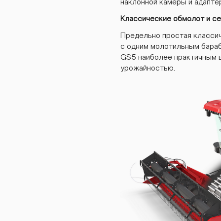
gs5
наклонной камеры и адапте
Классические обмолот и с
Предельно простая класси
gs5
c одним молотильным бара
GS5 наиболее практичным в
урожайностью.
gs5
gs5