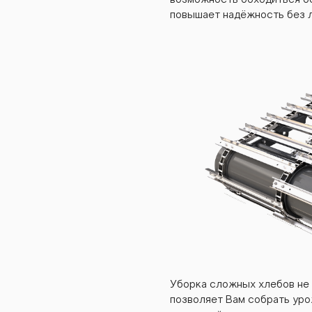
возможность обходиться бе
gs5
повышает надёжность без л
gs5
gs5
Уборка сложных хлебов не 
позволяет Вам собрать уро