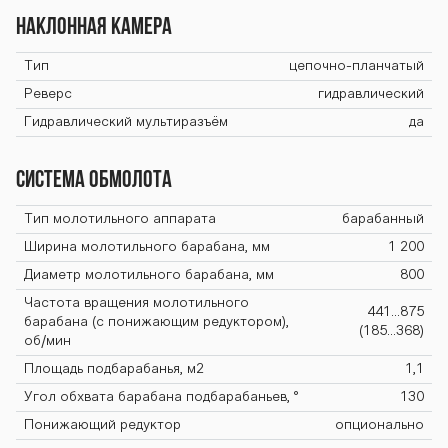
Наклонная камера
Тип
цепочно-планчатый
Реверс
гидравлический
Гидравлический мультиразъём
да
Система обмолота
Тип молотильного аппарата
барабанный
Ширина молотильного барабана, мм
1 200
Диаметр молотильного барабана, мм
800
Частота вращения молотильного
441...875
барабана (с понижающим редуктором),
(185...368)
об/мин
Площадь подбарабанья, м2
1,1
Угол обхвата барабана подбарабаньев, °
130
Понижающий редуктор
опционально