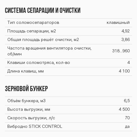
Система сепарации и очистки
Тип соломосепараторов
клавишный
Площадь сепарации, м2
4,92
Общая площадь решёт очистки, м2
3,86
Частота вращения вентилятора очистки,
318...960
об/мин
Клавиши соломотряса, кол-во
4
Длина клавиш, мм
4 100
Зерновой бункер
Объём бункера, м3
6,5
Высота выгрузки, мм
4 500
Скорость выгрузки, л/с
70
Вибродно STICK CONTROL
да