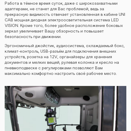
0 kombayn-gs
Работа в тёмное время суток, даже с широкозахватными
адаптерами, не станет для Вас проблемой, ведь за
прекрасную видимость отвечает установленная в кабине UNI
САВ мощная диодная электроосветительная система LED
400 kombayn-
VISION. Кроме того, более удобное расположение боковых
зеркал увеличивает Вашу обзорность и повышает
безопасность при движении.
Эргономичный джойстик, аудиосистема, охлаждаемый бокс,
gs400 kombay
климат-контроль, USB-разъём для подключения внешних
устройств, розетка на 12V, органайзеры для хранения
документов и мелких вещей, рулевая колонка и кресло на
пневмоподвеске с регулировками позволяют Вам
n-gs400 komb
максимально комфортно настроить своё рабочее место.
ayn-gs400 ko
mbayn-gs400