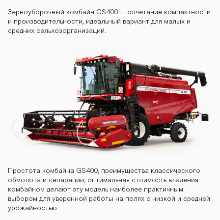
n-gs400 komb
Зерноуборочный комбайн GS400 – сочетание компактности
и производительности, идеальный вариант для малых и
средних сельхозорганизаций.
ayn-gs400 ko
mbayn-gs400
kombayn-gs40
0 kombayn-gs
Простота комбайна GS400, преимущества классического
обмолота и сепарации, оптимальная стоимость владения
комбайном делают эту модель наиболее практичным
400 kombayn-
выбором для уверенной работы на полях с низкой и средней
урожайностью.