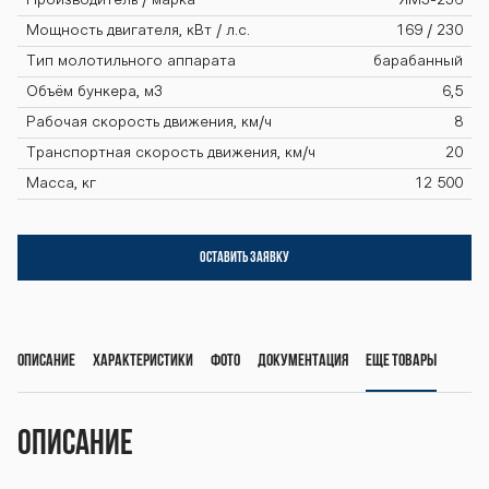
ayn-gs400 ko
Производитель / марка
ЯМЗ-236
Мощность двигателя, кВт / л.с.
169 / 230
mbayn-gs400
Тип молотильного аппарата
барабанный
Объём бункера, м3
6,5
Рабочая скорость движения, км/ч
8
kombayn-gs40
Транспортная скорость движения, км/ч
20
Масса, кг
12 500
0 kombayn-gs
ОСТАВИТЬ ЗАЯВКУ
400 kombayn-
Описание
Характеристики
Фото
Документация
Еще товары
gs400 kombay
Описание