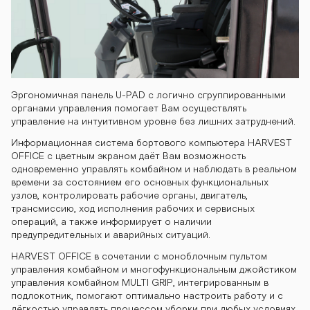
kombayn-gs40
0 kombayn-gs
Эргономичная панель U-PAD с логично сгруппированными
органами управления помогает Вам осуществлять
управление на интуитивном уровне без лишних затруднений.
400 kombayn-
Информационная система бортового компьютера HARVEST
OFFICE с цветным экраном даёт Вам возможность
одновременно управлять комбайном и наблюдать в реальном
времени за состоянием его основных функциональных
gs400 kombay
узлов, контролировать рабочие органы, двигатель,
трансмиссию, ход исполнения рабочих и сервисных
операций, а также информирует о наличии
предупредительных и аварийных ситуаций.
n-gs400 komb
HARVEST OFFICE в сочетании с моноблочным пультом
управления комбайном и многофункциональным джойстиком
управления комбайном MULTI GRIP, интегрированным в
подлокотник, помогают оптимально настроить работу и с
лёгкостью управлять процессом уборки при любых условиях.