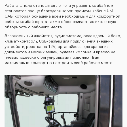
gh810 kombay
Работа в поле становится легче, а управлять комбайном
становится проще благодаря новой премиум-кабине UNI
CAB, которая оснащена всем необходимым для комфортной
n-gh810 komb
работы комбайнера, а также обеспечивает великолепную
обзорность с рабочего места.
Эргономичный джойстик, аудиосистема, охлаждаемый бокс,
климат-контроль, USB-разъём для подключения внешних
ayn-gh810 ko
устройств, розетка на 12V, органайзеры для хранения
документов и мелких вещей, рулевая колонка и кресло на
пневмоподвеске с регулировками позволяют Вам
максимально комфортно настроить своё рабочее место.
mbayn-gh810
kombayn-gh8
10 kombayn-g