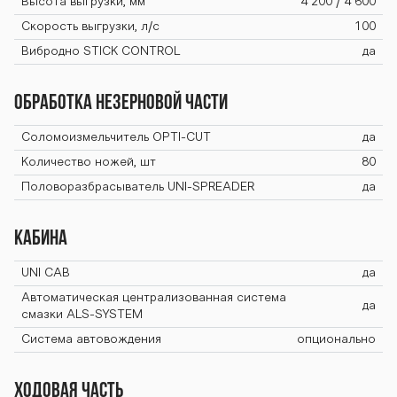
Высота выгрузки, мм
4 200 / 4 600
Скорость выгрузки, л/с
100
Вибродно STICK CONTROL
да
Обработка незерновой части
Соломоизмельчитель OPTI-CUT
да
Количество ножей, шт
80
Половоразбрасыватель UNI-SPREADER
да
Кабина
UNI CAB
да
Автоматическая централизованная система
да
смазки ALS-SYSTEM
Система автовождения
опционально
Ходовая часть