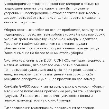
высокопроизводительной наклонной камерой с четырьмя
подающими цепями. Благодаря этому Вы получаете
уверенный и бесперебойный старт растительной массы и
возможность работать с наименьшими простоями даже на
высоких скоростях.
Уборка сложных хлебов не станет проблемой, ведь функция
гидрореверс позволяет Вам собрать урожай в сжатые сроки,
экономя время на очистку наклонной камеры и адаптера.
Простой и надёжный механизм натяжения пружин
обеспечивает постоянную силу натяжения, концентрируя
Ваше внимание на более важных этапах уборки.
Система удаления пыли DUST CONTROL улучшает видимость
жатки из кабины, что даёт возможность с большей
точностью загружать всю длину жатки и предотвращать
наезд на мелкие препятствия, увеличивая срок службы
режущего аппарата и уменьшая простои на его замену.
Комбайн GH800 рассчитан на самые разные условия уборки,
в том числе показывает прекрасные результаты на уборке
кукурузы. Это достигается за счёт усиленных цепей и
планок транспортёра наклонной камеры.
Гидравлический мультиразъём подключения адаптеров