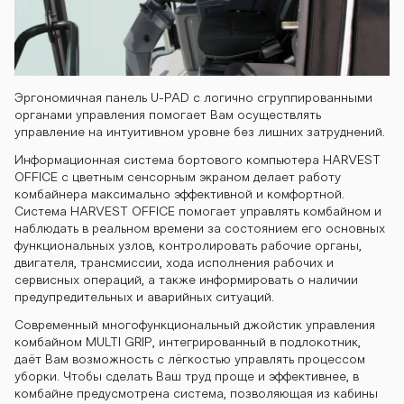
h810 kombayn
Эргономичная панель U-PAD с логично сгруппированными
-gh810 komba
органами управления помогает Вам осуществлять
управление на интуитивном уровне без лишних затруднений.
Информационная система бортового компьютера HARVEST
yn-gh810 kom
OFFICE с цветным сенсорным экраном делает работу
комбайнера максимально эффективной и комфортной.
Система HARVEST OFFICE помогает управлять комбайном и
наблюдать в реальном времени за состоянием его основных
функциональных узлов, контролировать рабочие органы,
bayn-gh810 k
двигателя, трансмиссии, хода исполнения рабочих и
сервисных операций, а также информировать о наличии
предупредительных и аварийных ситуаций.
ombayn-gh81
Современный многофункциональный джойстик управления
комбайном MULTI GRIP, интегрированный в подлокотник,
даёт Вам возможность с лёгкостью управлять процессом
уборки. Чтобы сделать Ваш труд проще и эффективнее, в
комбайне предусмотрена система, позволяющая из кабины