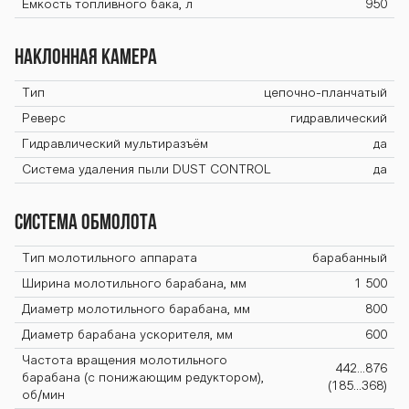
Ёмкость топливного бака, л
950
Наклонная камера
Тип
цепочно-планчатый
Реверс
гидравлический
Гидравлический мультиразъём
да
Система удаления пыли DUST CONTROL
да
Система обмолота
Тип молотильного аппарата
барабанный
Ширина молотильного барабана, мм
1 500
Диаметр молотильного барабана, мм
800
Диаметр барабана ускорителя, мм
600
Частота вращения молотильного
442...876
барабана (с понижающим редуктором),
(185...368)
об/мин