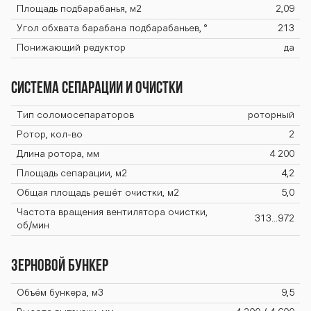
Площадь подбарабанья, м2
2,09
Угол обхвата барабана подбарабаньев, °
213
Понижающий редуктор
да
Система сепарации и очистки
Тип соломосепараторов
роторный
Ротор, кол-во
2
Длина ротора, мм
4 200
Площадь сепарации, м2
4,2
Общая площадь решёт очистки, м2
5,0
Частота вращения вентилятора очистки,
313...972
об/мин
Зерновой бункер
Объём бункера, м3
9,5