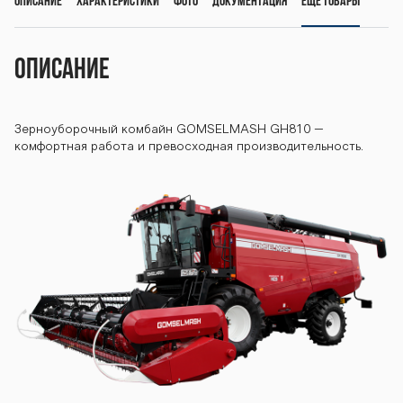
Описание
Характеристики
Фото
Документация
Еще товары
ayn-gh810 ko
Описание
mbayn-gh810
Зерноуборочный комбайн GOMSELMASH GH810 –
kombayn-gh8
комфортная работа и превосходная производительность.
10 kombayn-g
h810 kombayn
-gh810 komba