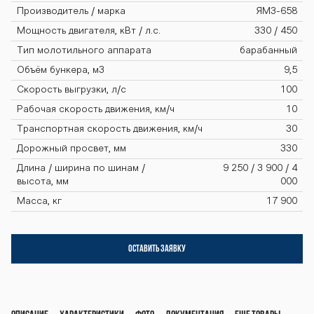
bayn-gh810 k
Производитель / марка
ЯМЗ-658
ombayn-gh81
Мощность двигателя, кВт / л.с.
330 / 450
Тип молотильного аппарата
барабанный
Объём бункера, м3
9,5
0 kombayn-gh
Скорость выгрузки, л/с
100
Рабочая скорость движения, км/ч
10
Транспортная скорость движения, км/ч
30
810 kombayn-
Дорожный просвет, мм
330
Длина / ширина по шинам /
9 250 / 3 900 / 4
высота, мм
000
gh810 kombay
Масса, кг
17 900
ОСТАВИТЬ ЗАЯВКУ
n-gh810 komb