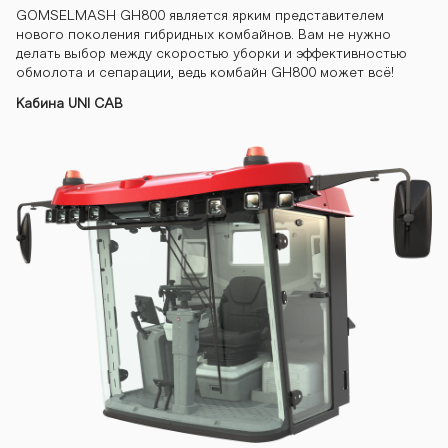
GOMSELMASH GH800 является ярким представителем
нового поколения гибридных комбайнов. Вам не нужно
yn-gh810 kom
делать выбор между скоростью уборки и эффективностью
обмолота и сепарации, ведь комбайн GH800 может всё!
Кабина UNI CAB
bayn-gh810 k
ombayn-gh81
0 kombayn-gh
810 kombayn-