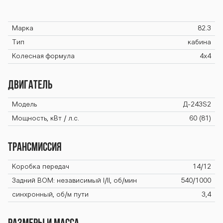
00-82-3 seriya
Марка
82.3
Тип
кабина
Колесная формула
4х4
-800-82-3 seri
ДВИГАТЕЛЬ
ya-800-82-3 s
Модель
Д-243S2
Мощность, кВт / л.с.
60 (81)
eriya-800-82-
ТРАНСМИССИЯ
Коробка передач
14/12
3 seriya-800-8
Задний BOM: независимый I/II, об/мин
540/1000
синхронный, об/м пути
3,4