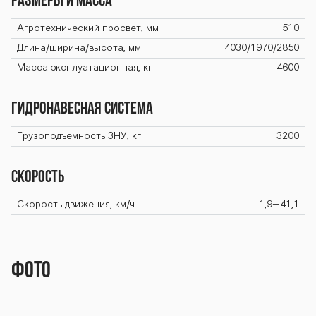
2-3 seriya-800
РАЗМЕРЫ И МАССА
Агротехнический просвет, мм
510
Длина/ширина/высота, мм
4030/1970/2850
-82-3 seriya-8
Масса эксплуатационная, кг
4600
ГИДРОНАВЕСНАЯ СИСТЕМА
00-82-3 seriya
Грузоподъемность ЗНУ, кг
3200
-800-82-3 seri
Скорость
Скорость движения, км/ч
1,9–41,1
ya-800-82-3 s
Фото
eriya-800-82-