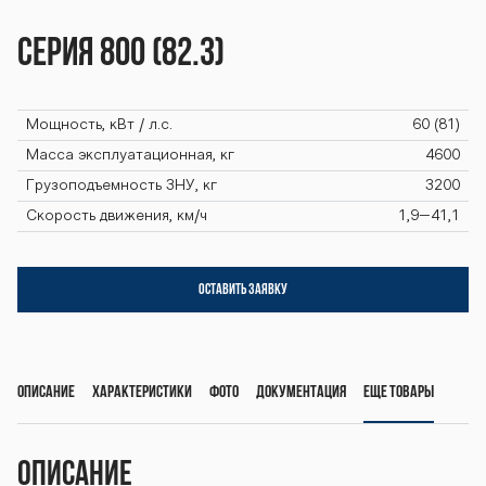
ya-800-82-3 s
Серия 800 (82.3)
eriya-800-82-
Мощность, кВт / л.с.
60 (81)
3 seriya-800-8
Масса эксплуатационная, кг
4600
Грузоподъемность ЗНУ, кг
3200
Скорость движения, км/ч
1,9–41,1
2-3 seriya-800
ОСТАВИТЬ ЗАЯВКУ
-82-3 seriya-8
Описание
Характеристики
Фото
Документация
Еще товары
00-82-3 seriya
Описание