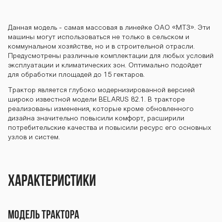
-800-82-3 seri
Данная модель - самая массовая в линейке ОАО «МТЗ». Эти
машины могут использоваться не только в сельском и
ya-800-82-3 s
коммунальном хозяйстве, но и в строительной отрасли.
Предусмотрены различные комплектации для любых условий
эксплуатации и климатических зон. Оптимально подойдет
для обработки площадей до 15 гектаров.
eriya-800-82-
Трактор является глубоко модернизированной версией
широко известной модели BELARUS 82.1. В тракторе
реализованы измене­ния, которые кроме обновленного
дизайна значительно повысили комфорт, расширили
3 seriya-800-8
потребительские качества и повысили ресурс его основных
узлов и систем.
2-3 seriya-800
Характеристики
-82-3 seriya-8
МОДЕЛЬ ТРАКТОРА