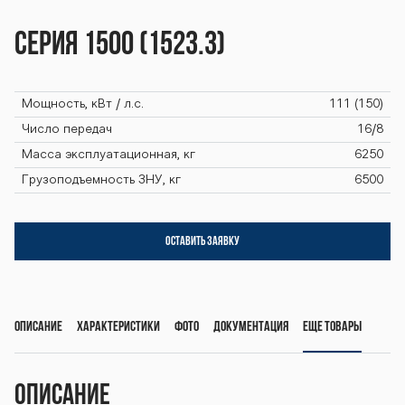
0-1523-3 seri
Серия 1500 (1523.3)
ya-1500-1523-
Мощность, кВт / л.с.
111 (150)
3 seriya-1500-
Число передач
16/8
Масса эксплуатационная, кг
6250
Грузоподъемность ЗНУ, кг
6500
1523-3 seriya-
ОСТАВИТЬ ЗАЯВКУ
1500-1523-3 s
Описание
Характеристики
Фото
Документация
Еще товары
eriya-1500-15
Описание