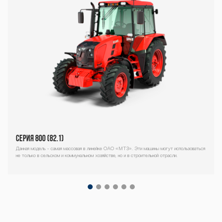
-1500-1523-3
seriya-1500-1
523-3 seriya-1
500-1523-3 se
Серия 800 (82.1)
Данная модель - самая массовая в линейке ОАО «МТЗ». Эти машины могут использоваться
riya-1500-152
не только в сельском и коммунальном хозяйстве, но и в строительной отрасли.
Декоративный
блок
3-3 seriya-150