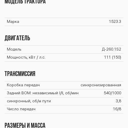
МОДЕЛЬ ТРАКТОРА
seriya-1500-1
Марка
1523.3
523-3 seriya-1
ДВИГАТЕЛЬ
Модель
Д-260.1S2
500-1523-3 se
Мощность, кВт / л.с.
111 (150)
ТРАНСМИССИЯ
riya-1500-152
Коробка передач
синхронизированная
Задний BOM: независимый I/II, об/мин
540/1000
синхронный, об/м пути
3,8
3-3 seriya-150
Число передач
16/8
РАЗМЕРЫ И МАССА