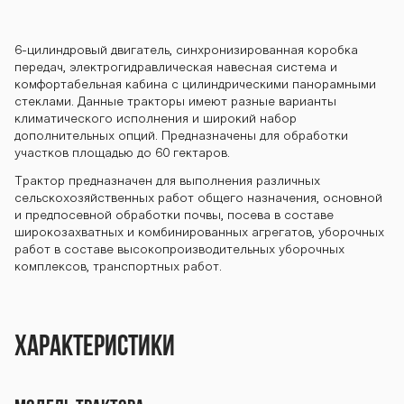
23-3 seriya-15
6-цилиндровый двигатель, синхронизированная коробка
передач, электрогидравлическая навесная система и
00-1523-3 ser
комфортабельная кабина с цилиндрическими панорамными
стеклами. Данные тракторы имеют разные варианты
климатического исполнения и широкий набор
дополнительных опций. Предназначены для обработки
iya-1500-1523
участков площадью до 60 гектаров.
Трактор предназначен для выполнения различных
сельскохозя­йственных работ общего назначения, основной
и предпосевной обработки почвы, посева в составе
-3 seriya-1500
широкозахватных и комбинированных агрегатов, уборочных
работ в составе высокопроизводительных уборочных
комплексов, транспортных работ.
-1523-3 seriya
Характеристики
-1500-1523-3