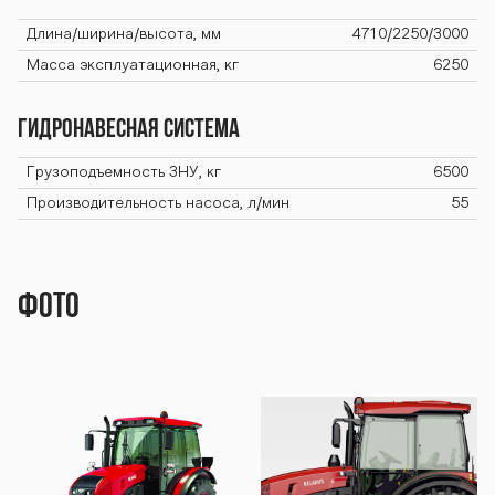
0-1523-3 seri
Длина/ширина/высота, мм
4710/2250/3000
Масса эксплуатационная, кг
6250
ya-1500-1523-
ГИДРОНАВЕСНАЯ СИСТЕМА
Грузоподъемность ЗНУ, кг
6500
3 seriya-1500-
Производительность насоса, л/мин
55
1523-3 seriya-
Фото
1500-1523-3 s
eriya-1500-15