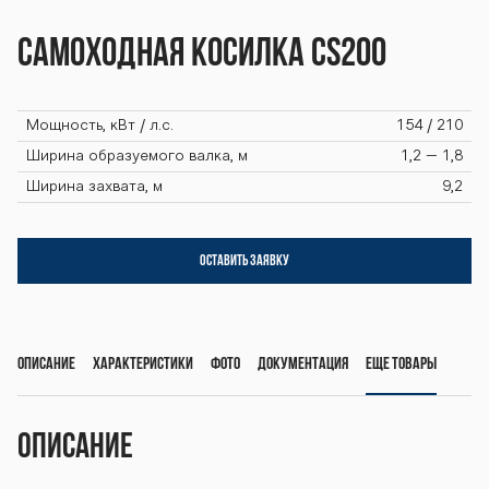
CS200 CS200 C
Самоходная косилка CS200
S200 CS200 CS
Мощность, кВт / л.с.
154 / 210
200 CS200 CS2
Ширина образуемого валка, м
1,2 – 1,8
Ширина захвата, м
9,2
00 CS200 CS20
ОСТАВИТЬ ЗАЯВКУ
0 CS200 CS200
Описание
Характеристики
Фото
Документация
Еще товары
CS200 CS200 C
Описание