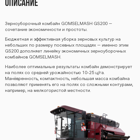
n-gs200 komb
Описание
Зерноуборочный комбайн GOMSELMASH GS200 –
ayn-gs200 ko
сочетание экономичности и простоты.
Бюджетная и эффективная уборка зерновых культур на
небольших по размеру посевных площадях – именно этим
mbayn-gs200
GS200 дополняет линейку экономичных зерноуборочных
комбайнов GOMSELMASH.
Наиболее оптимальные результаты комбайн демонстрирует
на полях со средней урожайностью 10-25 ц/га.
kombayn-gs20
Манёвренность, компактность, небольшая масса комбайна
позволяют применять его на полях со сложными контурами,
например, на мелкогористой местности.
0 kombayn-gs
200 kombayn-