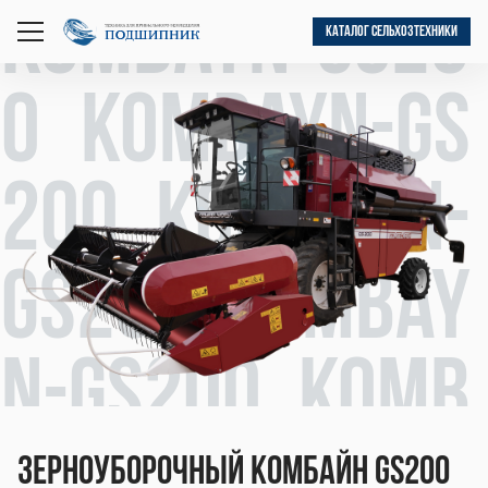
kombayn-gs20
КАТАЛОГ СЕЛЬХОЗТЕХНИКИ
открыть
меню
0 kombayn-gs
200 kombayn-
gs200 kombay
n-gs200 komb
Зерноуборочный комбайн GS200