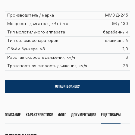
ayn-gs200 ko
mbayn-gs200
Производитель / марка
ММЗ Д-245
Мощность двигателя, кВт / л.с.
96 / 130
Тип молотильного аппарата
барабанный
kombayn-gs20
Тип соломосепараторов
клавишный
Объём бункера, м3
2,0
Рабочая скорость движения, км/ч
8
0 kombayn-gs
Транспортная скорость движения, км/ч
25
ОСТАВИТЬ ЗАЯВКУ
200 kombayn-
gs200 kombay
Описание
Характеристики
Фото
Документация
Еще товары