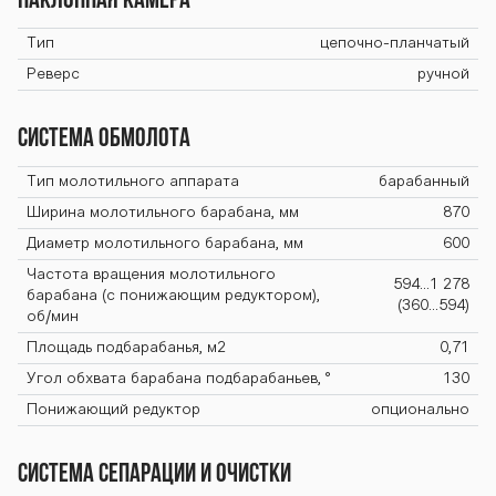
Наклонная камера
Тип
цепочно-планчатый
Реверс
ручной
Система обмолота
Тип молотильного аппарата
барабанный
Ширина молотильного барабана, мм
870
Диаметр молотильного барабана, мм
600
Частота вращения молотильного
594…1 278
барабана (с понижающим редуктором),
(360…594)
об/мин
Площадь подбарабанья, м2
0,71
Угол обхвата барабана подбарабаньев, °
130
Понижающий редуктор
опционально
Система сепарации и очистки