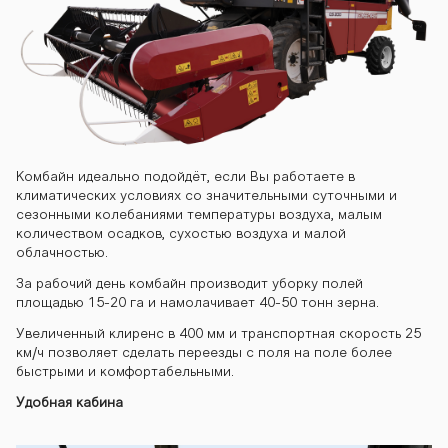
gs200 kombay
n-gs200 komb
Комбайн идеально подойдёт, если Вы работаете в
климатических условиях со значительными суточными и
ayn-gs200 ko
сезонными колебаниями температуры воздуха, малым
количеством осадков, сухостью воздуха и малой
облачностью.
mbayn-gs200
За рабочий день комбайн производит уборку полей
площадью 15-20 га и намолачивает 40-50 тонн зерна.
Увеличенный клиренс в 400 мм и транспортная скорость 25
км/ч позволяет сделать переезды с поля на поле более
kombayn-gs20
быстрыми и комфортабельными.
Удобная кабина