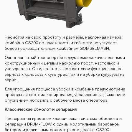
ayn-gs200 ko
mbayn-gs200
Несмотря на свою простоту и размеры, наклонная камера
комбайна GS200 по надёжности и гибкости не уступает
более производительным комбайнам GOMSELMASH.
Однопланчатый транспортёр с двумя высококачественными
конструкционными цепями насколько прост, настолько и
универсален. Он идеально выполняет свои функции как на
зерновых колосовых культурах, так и на уборке кукурузы на
зерно.
Для упрощения процесса уборки в комбайне предусмотрена
продольная система копирования, управление выдвижением-
опусканием мотовила с рабочего места оператора.
Классические обмолот и сепарация
Проверенная временем классическая система обмолота и
сепарации DRUM-FLOW c одним молотильным барабаном,
битером и клавишным соломотрясом делают GS200