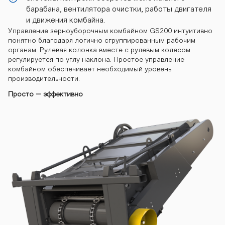
барабана, вентилятора очистки, работы двигателя
kombayn-gs20
и движения комбайна.
Управление зерноуборочным комбайном GS200 интуитивно
понятно благодаря логично сгруппированным рабочим
органам. Рулевая колонка вместе с рулевым колесом
0 kombayn-gs
регулируется по углу наклона. Простое управление
комбайном обеспечивает необходимый уровень
производительности.
Просто – эффективно
200 kombayn-
gs200 kombay
n-gs200 komb