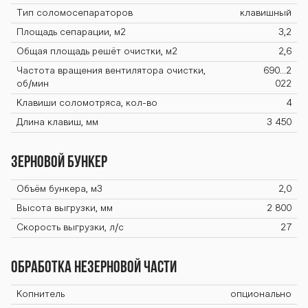
Тип соломосепараторов
клавишный
Площадь сепарации, м2
3,2
Общая площадь решёт очистки, м2
2,6
Частота вращения вентилятора очистки,
690...2
об/мин
022
Клавиши соломотряса, кол-во
4
Длина клавиш, мм
3 450
Зерновой бункер
Объём бункера, м3
2,0
Высота выгрузки, мм
2 800
Скорость выгрузки, л/с
27
Обработка незерновой части
Копнитель
опционально