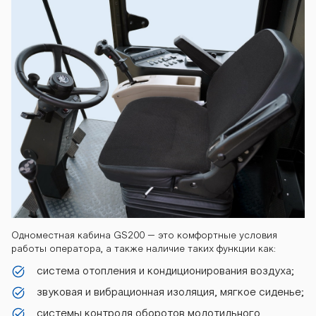
0 kombayn-gs
200 kombayn-
gs200 kombay
n-gs200 komb
ayn-gs200 ko
Одноместная кабина GS200 – это комфортные условия
работы оператора, а также наличие таких функции как:
система отопления и кондиционирования воздуха;
mbayn-gs200
звуковая и вибрационная изоляция, мягкое сиденье;
системы контроля оборотов молотильного