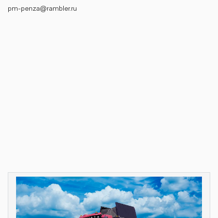
pm-penza@rambler.ru
Карта