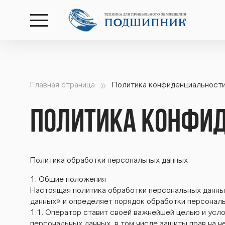
открыть
меню
Главная страница
Политика конфиденциальност
Политика
конфиденциальности
Политика конфи
Политика обработки персональных данных
1. Общие положения
Настоящая политика обработки персональных данны
данных» и определяет порядок обработки персонал
1.1. Оператор ставит своей важнейшей целью и у
персональных данных, в том числе защиты прав на не