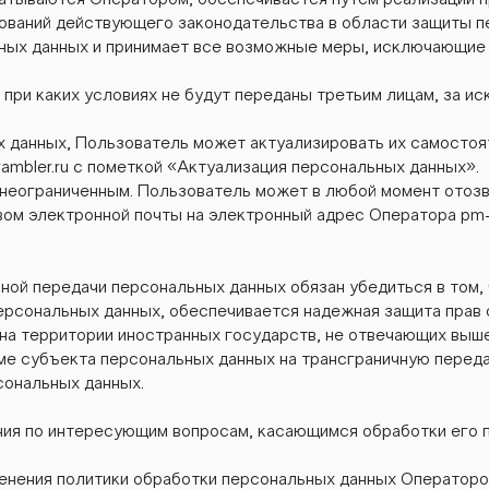
атываются Оператором, обеспечивается путем реализации пр
ваний действующего законодательства в области защиты п
ьных данных и принимает все возможные меры, исключающие
 при каких условиях не будут переданы третьим лицам, за и
ных данных, Пользователь может актуализировать их самосто
mbler.ru
с пометкой «Актуализация персональных данных».
 неограниченным. Пользователь может в любой момент отоз
ом электронной почты на электронный адрес Оператора
pm-
ной передачи персональных данных обязан убедиться в том
ерсональных данных, обеспечивается надежная защита прав 
х на территории иностранных государств, не отвечающих вы
рме субъекта персональных данных на трансграничную перед
сональных данных.
ния по интересующим вопросам, касающимся обработки его 
енения политики обработки персональных данных Оператором