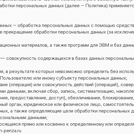
аботки персональных данных (далее – Политика) применяетс
анных – обработка персональных данных с помощью средств 
е прекращение обработки персональных данных (за исключе
мационных материалов, а также программ для ЭВМ и баз данн
 — совокупность содержащихся в базах данных персональны
ия, в результате которых невозможно определить без испол
Пользователю или иному субъекту персональных данных;
вие (операция) или совокупность действий (операций), со
ми данными, включая сбор, запись, систематизацию, накоплен
ние, предоставление, доступ), обезличивание, блокирование
ьный орган, юридическое или физическое лицо, самостоятел
ных, а также определяющие цели обработки персональных д
рсональными данными;
осящаяся прямо или косвенно к определенному или определ
m-penza.ru