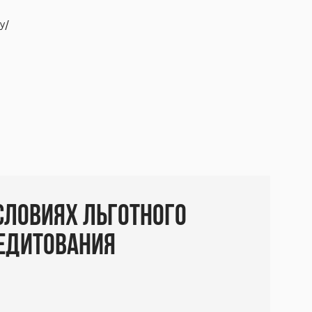
/ ​
словиях льготного
редитования