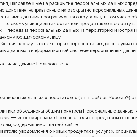
твия, направленные на раскрытие персональных данных опре
е действия, направленные на раскрытие персональных данн
нальными данными неограниченного круга лиц, в том числе о
о-телекоммуникационных сетях или предоставление доступа
х – передача персональных данных на территорию иностранн
анному юридическому лицу;
ействия, в результате которых персональные данные унич
ных данных в информационной системе персональных данных
нальные данные Пользователя
безличенных данных о посетителях (в т.ч. файлов «cookie»)
олитики объединены общим понятием Персональные данные. 
ателя — информирование Пользователя посредством отправк
алам, содержащимся на веб-сайте.
ователю уведомления о новых продуктах и услугах, специал