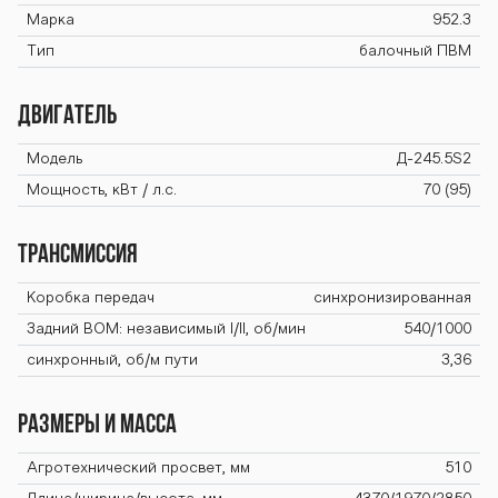
Марка
952.3
-952-3 seriya-
Тип
балочный ПВМ
ДВИГАТЕЛЬ
900-952-3 ser
Модель
Д-245.5S2
Мощность, кВт / л.с.
70 (95)
iya-900-952-3
ТРАНСМИССИЯ
Коробка передач
синхронизированная
seriya-900-95
Задний BOM: независимый I/II, об/мин
540/1000
синхронный, об/м пути
3,36
2-3 seriya-900
РАЗМЕРЫ И МАССА
Агротехнический просвет, мм
510