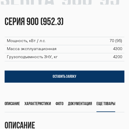
seriya-900-95
2-3 seriya-900
Серия 900 (952.3)
-952-3 seriya-
Мощность, кВт / л.с.
70 (95)
Масса эксплуатационная
4300
Грузоподъемность ЗНУ, кг
4200
900-952-3 ser
ОСТАВИТЬ ЗАЯВКУ
iya-900-952-3
Описание
Характеристики
Фото
Документация
Еще товары
seriya-900-95
Описание