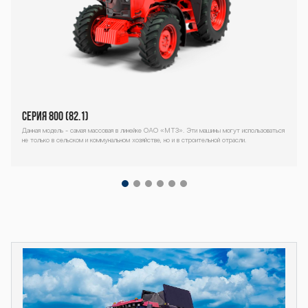
900-952-3 ser
iya-900-952-3
seriya-900-95
Серия 800 (82.1)
Данная модель - самая массовая в линейке ОАО «МТЗ». Эти машины могут использоваться
не только в сельском и коммунальном хозяйстве, но и в строительной отрасли.
2-3 seriya-900
Декоративный
блок
-952-3