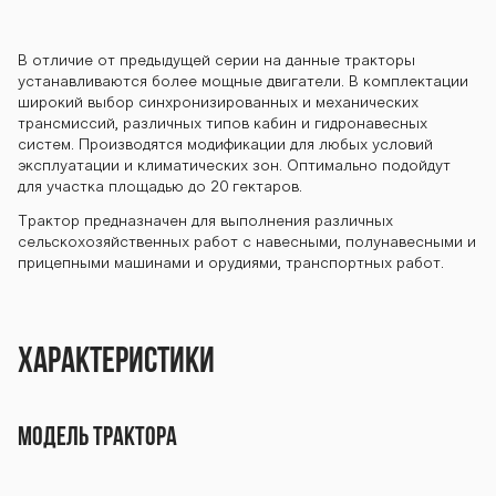
2-3 seriya-900
В отличие от предыдущей серии на данные тракторы
устанавливаются более мощные двигатели. В комплектации
-952-3 seriya-
широкий выбор синхронизированных и механических
трансмиссий, различных типов кабин и гидронавесных
систем. Производятся модификации для любых условий
эксплуатации и климатических зон. Оптимально подойдут
900-952-3 ser
для участка площадью до 20 гектаров.
Трактор предназначен для выполнения различных
сельскохозяйствен­ных работ с навесными, полунавесными и
прицепными машинами и орудиями, транспортных работ.
iya-900-952-3
Характеристики
seriya-900-95
МОДЕЛЬ ТРАКТОРА
2-3 seriya-900