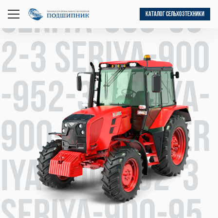
seriya-900-95
КАТАЛОГ СЕЛЬХОЗТЕХНИКИ
открыть
меню
2-3 seriya-900
-952-3 seriya-
900-952-3 ser
iya-900-952-3