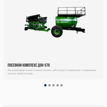
N-637 DON-637
DON-637 DON-6
37 DON-637 DO
N-637 DON-637
ПОСЕВНОЙ КОМПЛЕКС ДОН-578
Высокопроизводительный посевной комплекс, работающий по минимальной и традиционные
системе обработки почвы
Декоративный
DON-637 DON-6
блок