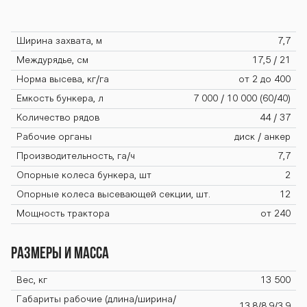
37 DON-637 DO
Ширина захвата, м
7,7
N-637 DON-637
Междурядье, см
17,5 / 21
Норма высева, кг/га
от 2 до 400
Емкость бункера, л
7 000 / 10 000 (60/40)
DON-637 DON-6
Количество рядов
44 / 37
Рабочие органы
диск / анкер
Производительность, га/ч
7,7
37 DON-637 DO
Опорные колеса бункера, шт
2
Опорные колеса высевающей секции, шт.
12
Мощность трактора
от 240
N-637 DON-637
Размеры и масса
DON-637 DON-6
Вес, кг
13 500
Габариты рабочие (длина/ширина/
13,8/8,9/3,9