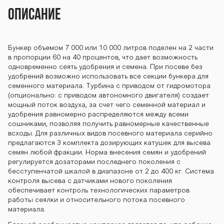
N-637 DON-637
Описание
DON-637 DON-6
Бункер объемом 7 000 или 10 000 литров поделен на 2 части
в пропорции 60 на 40 процентов, что дает возможность
одновременно сеять удобрения и семена. При посеве без
удобрений возможно использовать все секции бункера для
37 DON-637 DO
семенного материала. Турбина с приводом от гидромотора
(опционально: с приводом автономного двигателя) создает
мощный поток воздуха, за счет чего семенной материал и
удобрения равномерно распределяются между всеми
N-637 DON-637
сошниками, позволяя получить равномерные качественные
всходы. Для различных видов посевного материала серийно
предлагаются 3 комплекта дозирующих катушек для высева
семян любой фракции. Норма внесения семян и удобрений
DON-637 DON-6
регулируется дозаторами последнего поколения с
бесступенчатой шкалой в диапазоне от 2 до 400 кг. Система
контроля высева с датчиками нового поколения
обеспечивает контроль технологических параметров
работы сеялки и относительного потока посевного
37 DON-637 DO
материала.