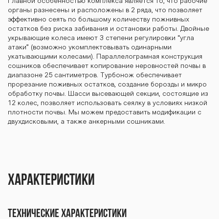
Главной особенностью комплекса является то, что рабочие
органы разнесены и расположены в 2 ряда, что позволяет
N-637 DON-637
эффективно сеять по большому количеству пожнивных
остатков без риска забивания и остановки работы. Двойные
укрывающие колеса имеют 3 степени регулировки “угла
атаки” (возможно укомплектовывать одинарными
укатывающими колесами). Параллелограмная конструкция
DON-637 DON-6
сошников обеспечивает копирование неровностей почвы в
диапазоне 25 сантиметров. Турбонож обеспечивает
прорезание поживных остатков, создание борозды и микро
обработку почвы. Шасси высевающей секции, состоящие из
37 DON-637 DO
12 колес, позволяет использовать сеялку в условиях низкой
плотности почвы. Мы можем предоставить модификации с
двухдисковыми, а также анкерными сошниками.
N-637 DON-637
Характеристики
DON-637 DON-6
Технические характеристики