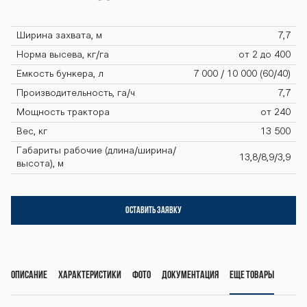
N-637 DON-637
DON-637 DON-6
Ширина захвата, м
7,7
Норма высева, кг/га
от 2 до 400
Емкость бункера, л
7 000 / 10 000 (60/40)
37 DON-637 DO
Производительность, га/ч
7,7
Мощность трактора
от 240
Вес, кг
13 500
N-637 DON-637
Габариты рабочие (длина/ширина/
13,8/8,9/3,9
высота), м
DON-637 DON-6
ОСТАВИТЬ ЗАЯВКУ
37 DON-637 DO
Описание
Характеристики
Фото
Документация
Еще товары